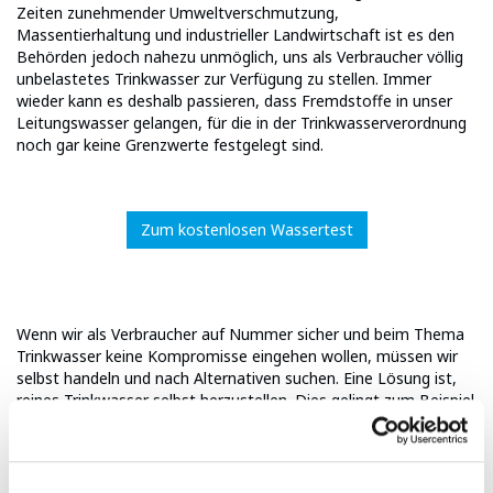
Zeiten zunehmender Umweltverschmutzung,
Massentierhaltung und industrieller Landwirtschaft ist es den
Behörden jedoch nahezu unmöglich, uns als Verbraucher völlig
unbelastetes Trinkwasser zur Verfügung zu stellen. Immer
wieder kann es deshalb passieren, dass Fremdstoffe in unser
Leitungswasser gelangen, für die in der Trinkwasserverordnung
noch gar keine Grenzwerte festgelegt sind.
Zum kostenlosen Wassertest
Wenn wir als Verbraucher auf Nummer sicher und beim Thema
Trinkwasser keine Kompromisse eingehen wollen, müssen wir
selbst handeln und nach Alternativen suchen. Eine Lösung ist,
reines Trinkwasser selbst herzustellen. Dies gelingt zum Beispiel
mit einer
Osmoseanlage von Bela Aqua.
Mit den innovativen
Anlagen ist es jederzeit möglich, reines Trinkwasser von
gleichbleibend sehr guter Qualität zu produzieren. Zusätzlich
haben Sie die Möglichkeit, Ihr gefiltertes Wasser zu optimieren: