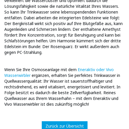
verkleinert die Wassercluster und optimiert dadurch die
Lösungsfähigkeit sowie die natürliche Vitalität Ihres Wassers.
So kann Ihr Trinkwasser seine lebensspendenden Funktionen
entfalten. Dabei arbeiten die integrierten Edelsteine wie folgt:
Der Bergkristall wirkt sich positiv auf Ihre Blutgefäße aus, kann
Augenleiden und Schmerzen lindern. Der enthaltene Amethyst
fördert Ihre Konzentration, sorgt für Beruhigung und kann bei
Schlafstörungen helfen. Um Harmonie kümmert sich der dritte
Edelstein im Bunde: Der Rosenquarz. Er wirkt außerdem auch
gegen PC-Strahlung.
Wenn Sie Ihre Osmoseanlage mit dem
Eneraktiv oder Vivo
Wasserwirbler
ergänzen, erhalten Sie perfektes Trinkwasser in
Quellwasserqualität: Ihr Wasser ist sauerstoffhaltiger und
rechtsdrehend, es wird vitalisiert, energetisiert und levitiert. In
Folge besitzt es dadurch die beste Zellverfügbarkeit. Reines
Quellwasser aus Ihrem Wasserhahn – mit dem Eneraktiv und
Vivo Wasserwirbler ist dies zukünftig möglich!
Zurück zur Übersicht