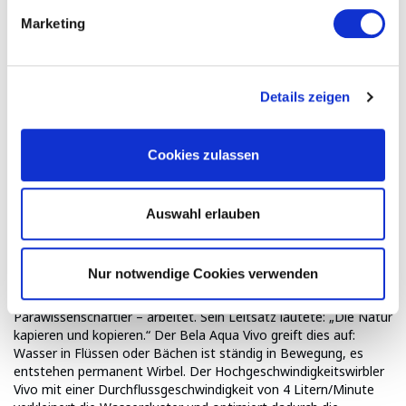
Wasserleitung Ihrer Wahl befestigt. Dabei benötigt die
Marketing
Apparatur keinen Stromanschluss, arbeitet ohne Magnetismus
oder Chemie. Der Vorteil von belebtem Wasser? Es ist spürbar
leicht und weich auf der Haut. Vitalisiertes Wasser macht die
Körperpflege zur Wellness-Behandlung. Ade strohiges,
Details zeigen
trockenes Haar – wenn Sie Ihre Haare mit energetisiertem
Wasser waschen, fühlen sich dieses deutlich weicher und
geschmeidiger an.
Cookies zulassen
WASSERWIRBLER MIT EDELSTEINEN
Auswahl erlauben
Optional können Sie Ihre Osmoseanlage mit dem
Bela Aqua
Vivo
erweitern. Dies ist ein Wasserwirbler mit integrierter
Nur notwendige Cookies verwenden
Edelsteinkammer, welcher nach dem Prinzip von Viktor
Schauberger – einem österreichischen Naturforscher und
Parawissenschaftler – arbeitet. Sein Leitsatz lautete: „Die Natur
kapieren und kopieren.“ Der Bela Aqua Vivo greift dies auf:
Wasser in Flüssen oder Bächen ist ständig in Bewegung, es
entstehen permanent Wirbel. Der Hochgeschwindigkeitswirbler
Vivo mit einer Durchfluss­ge­schwindig­keit von 4 Litern/Minute