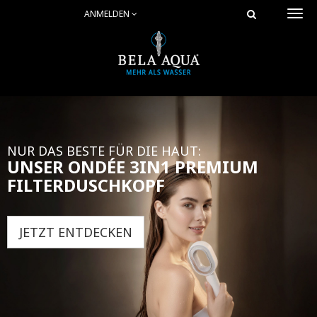
ANMELDEN
Togg
navi
NUR DAS BESTE FÜR DIE HAUT:
UNSER ONDÉE 3IN1 PREMIUM
FILTERDUSCHKOPF
JETZT ENTDECKEN