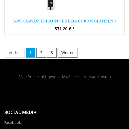
3-WEGE-WASSERHAHN VENEZIA CHROM GLÄNZEND
571,20
€
*
Vorher
1
2
3
Weiter
*Alle Preise inkl. gesetzl. MwSt., zzgl.
Versandkosten
SOCIAL MEDIA
Facebook