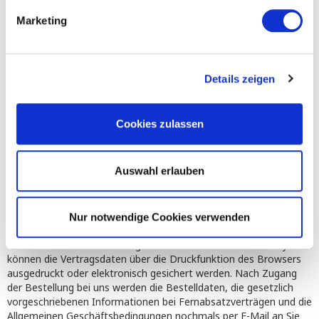
außergerichtliche Online-Streitbeilegung (OS-Plattform) bereit,
Marketing
aufrufbar unter
https://ec.europa.eu/odr
. Wir sind weder bereit
noch verpflichtet, an einem Streitbeilegungsverfahren vor einer
Verbraucherschlichtungsstelle teilzunehmen.
Details zeigen
2. Informationen zum Zustandekommen des Vertrages
Die technischen Schritte zum Vertragsschluss, der
Vertragsschluss selbst und die Korrekturmöglichkeiten erfolgen
Cookies zulassen
nach Maßgabe der Regelungen „Zustandekommen des
Vertrages“ unserer Allgemeinen Geschäftsbedingungen (Teil I.).
Auswahl erlauben
3. Vertragssprache, Vertragstextspeicherung
3.1.
Vertragssprache ist deutsch.
Nur notwendige Cookies verwenden
3.2.
Der vollständige Vertragstext wird von uns nicht gespeichert.
Vor Absenden der Bestellung über das Online – Warenkorbsystem
können die Vertragsdaten über die Druckfunktion des Browsers
ausgedruckt oder elektronisch gesichert werden. Nach Zugang
der Bestellung bei uns werden die Bestelldaten, die gesetzlich
vorgeschriebenen Informationen bei Fernabsatzverträgen und die
Allgemeinen Geschäftsbedingungen nochmals per E-Mail an Sie