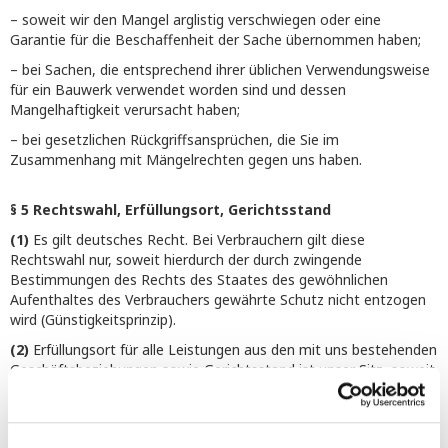
– soweit wir den Mangel arglistig verschwiegen oder eine
Garantie für die Beschaffenheit der Sache übernommen haben;
– bei Sachen, die entsprechend ihrer üblichen Verwendungsweise
für ein Bauwerk verwendet worden sind und dessen
Mangelhaftigkeit verursacht haben;
– bei gesetzlichen Rückgriffsansprüchen, die Sie im
Zusammenhang mit Mängelrechten gegen uns haben.
§ 5 Rechtswahl, Erfüllungsort, Gerichtsstand
(1)
Es gilt deutsches Recht. Bei Verbrauchern gilt diese
Rechtswahl nur, soweit hierdurch der durch zwingende
Bestimmungen des Rechts des Staates des gewöhnlichen
Aufenthaltes des Verbrauchers gewährte Schutz nicht entzogen
wird (Günstigkeitsprinzip).
(2)
Erfüllungsort für alle Leistungen aus den mit uns bestehenden
Geschäftsbeziehungen sowie Gerichtsstand ist unser Sitz, soweit
Sie nicht Verbraucher, sondern Kaufmann, juristische Person des
öffentlichen Rechts oder öffentlich-rechtliches Sondervermögen
sind. Dasselbe gilt, wenn Sie keinen allgemeinen Gerichtsstand in