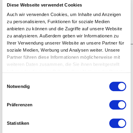
Deutschland oder der EU haben oder der Wohnsitz oder
Diese Webseite verwendet Cookies
gewöhnliche Aufenthalt im Zeitpunkt der Klageerhebung nicht
bekannt ist. Die Befugnis, auch das Gericht an einem anderen
Auch wir verwenden Cookies, um Inhalte und Anzeigen
gesetzlichen Gerichtsstand anzurufen, bleibt hiervon unberührt.
zu personalisieren, Funktionen für soziale Medien
(3)
Die Bestimmungen des UN-Kaufrechts finden ausdrücklich
anbieten zu können und die Zugriffe auf unsere Website
keine Anwendung.
zu analysieren. Außerdem geben wir Informationen zu
_________________________________________________________________________
Ihrer Verwendung unserer Website an unsere Partner für
soziale Medien, Werbung und Analysen weiter. Unsere
II. Kundeninformationen
Partner führen diese Informationen möglicherweise mit
1. Identität des Verkäufers
weiteren Daten zusammen, die Sie ihnen bereitgestellt
Bela Aqua GmbH
haben oder die sie im Rahmen Ihrer Nutzung der Dienste
Holzappelstraße 7
gesammelt haben.
Datenschutzerklärung
Einwilligungsauswahl
86441 Zusmarshausen
Notwendig
Deutschland
Telefon: 08291169574
Präferenzen
E-Mail: info@bela-aqua.de
Alternative Streitbeilegung:
Statistiken
Die Europäische Kommission stellt eine Plattform für die