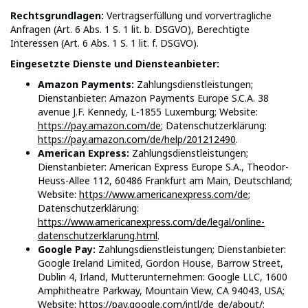
Rechtsgrundlagen:
Vertragserfüllung und vorvertragliche
Anfragen (Art. 6 Abs. 1 S. 1 lit. b. DSGVO), Berechtigte
Interessen (Art. 6 Abs. 1 S. 1 lit. f. DSGVO).
Eingesetzte Dienste und Diensteanbieter:
Amazon Payments:
Zahlungsdienstleistungen;
Dienstanbieter: Amazon Payments Europe S.C.A. 38
avenue J.F. Kennedy, L-1855 Luxemburg; Website:
https://pay.amazon.com/de
; Datenschutzerklärung:
https://pay.amazon.com/de/help/201212490
.
American Express:
Zahlungsdienstleistungen;
Dienstanbieter: American Express Europe S.A., Theodor-
Heuss-Allee 112, 60486 Frankfurt am Main, Deutschland;
Website:
https://www.americanexpress.com/de
;
Datenschutzerklärung:
https://www.americanexpress.com/de/legal/online-
datenschutzerklarung.html
.
Google Pay:
Zahlungsdienstleistungen; Dienstanbieter:
Google Ireland Limited, Gordon House, Barrow Street,
Dublin 4, Irland, Mutterunternehmen: Google LLC, 1600
Amphitheatre Parkway, Mountain View, CA 94043, USA;
Website:
https://pay.google.com/intl/de_de/about/
;