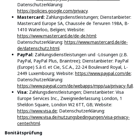
Datenschutzerklärung:
https://policies.google.com/privacy
.
Mastercard:
Zahlungsdienstleistungen; Dienstanbieter:
Mastercard Europe SA, Chaussée de Tervuren 198A, B-
1410 Waterloo, Belgien; Website:
https://www.mastercard.de/de-de.html
;
Datenschutzerklärung:
https://www.mastercard.de/de-
de/datenschutz.html
.
PayPal:
Zahlungsdienstleistungen und -Lösungen (z.B.
PayPal, PayPal Plus, Braintree); Dienstanbieter: PayPal
(Europe) S.à r.l. et Cie, S.C.A., 22-24 Boulevard Royal, L-
2449 Luxembourg; Website:
https://www.paypal.com/de
;
Datenschutzerklärung:
https://www.paypal.com/de/webapps/mpp/ua/privacy-full
.
Visa:
Zahlungsdienstleistungen; Dienstanbieter: Visa
Europe Services Inc., Zweigniederlassung London, 1
Sheldon Square, London W2 6TT, GB; Website:
https://www.visa.de
; Datenschutzerklärung:
https://www.visa.de/nutzungsbedingungen/visa-privacy-
center.html
.
Bonitätsprüfung