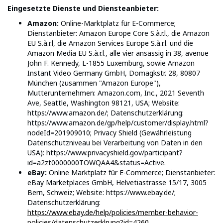
Eingesetzte Dienste und Diensteanbieter:
Amazon:
Online-Marktplatz für E-Commerce;
Dienstanbieter: Amazon Europe Core S.à.r.l., die Amazon
EU S.à.r.l, die Amazon Services Europe S.à.r.l. und die
Amazon Media EU S.à.r.l., alle vier ansässig in 38, avenue
John F. Kennedy, L-1855 Luxemburg, sowie Amazon
Instant Video Germany GmbH, Domagkstr. 28, 80807
München (zusammen "Amazon Europe"),
Mutterunternehmen: Amazon.com, Inc., 2021 Seventh
Ave, Seattle, Washington 98121, USA; Website:
https://www.amazon.de/; Datenschutzerklärung:
https://www.amazon.de/gp/help/customer/display.html?
nodeId=201909010; Privacy Shield (Gewährleistung
Datenschutzniveau bei Verarbeitung von Daten in den
USA): https://www.privacyshield.gov/participant?
id=a2zt0000000TOWQAA4&status=Active.
eBay:
Online Marktplatz für E-Commerce; Dienstanbieter:
eBay Marketplaces GmbH, Helvetiastrasse 15/17, 3005
Bern, Schweiz; Website: https://www.ebay.de/;
Datenschutzerklärung:
https://www.ebay.de/help/policies/member-behavior-
policies/datenschutzerklrung?id=4260
.