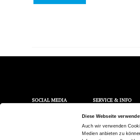
SOCIAL MEDIA
SERVICE & INFO
Filterwechsel Support
Facebook
Diese Webseite verwende
Kontaktanfrage
Instagram
Kostenloser Wassertest
Auch wir verwenden Cookie
YouTube
Trinkwasser Broschüre
Medien anbieten zu können
Reklamations-/