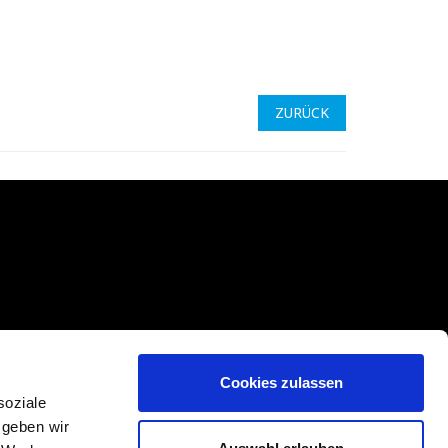
ZURÜCK
Cookies zulassen
soziale
 geben wir