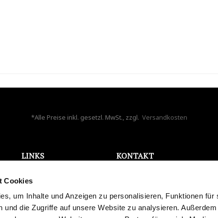
*Alle Preise inkl. gesetzl. MwSt., zzgl.
Versandkosten
LINKS
KONTAKT
ONLINE WIDERRUF
Bela Aqua GmbH
t Cookies
AGB
Holzappelstr. 7
Datenschutz
s, um Inhalte und Anzeigen zu personalisieren, Funktionen für 
86441 Zusmarshausen
Impressum
 und die Zugriffe auf unsere Website zu analysieren. Außerdem
Deutschland
Karriere