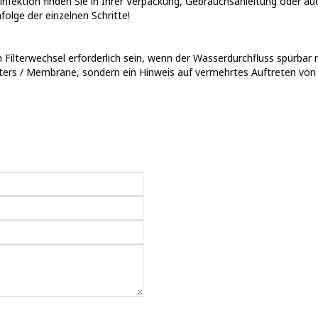
nfektion finden Sie in Ihrer Verpackung, Gebrauchsanleitung oder auc
folge der einzelnen Schritte!
Filterwechsel erforderlich sein, wenn der Wasserdurchfluss spürbar red
ters / Membrane, sondern ein Hinweis auf vermehrtes Auftreten von f