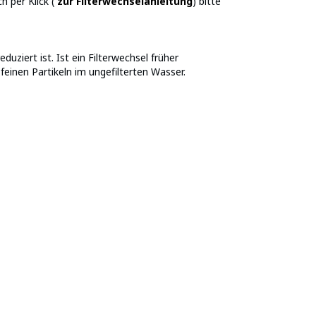
h per Klick (
zur Filterwechselanleitung
) bitte
uziert ist. Ist ein Filterwechsel früher
einen Partikeln im ungefilterten Wasser.