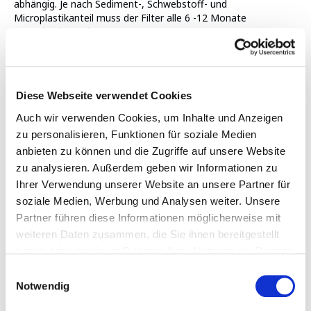
abhängig. Je nach Sediment-, Schwebstoff- und
Microplastikanteil muss der Filter alle 6 -12 Monate
gewechselt werden.
Eine Filterwechselanleitung inkl. RO-Membran &
Desinfektion finden Sie in Ihrer Verpackung,
Gebrauchsanleitung oder auch
per Klick
(
Filterwechselanleitung
)
, bitte halten Sie sich genau an
Diese Webseite verwendet Cookies
diesen Erklärung und Reihenfolge der einzelnen Schritte!
Auch wir verwenden Cookies, um Inhalte und Anzeigen
Hinweis zur Nutzungsdauer:
zu personalisieren, Funktionen für soziale Medien
Auch vor Ablauf des angegeben Zeitintervall kann ein
anbieten zu können und die Zugriffe auf unsere Website
Filterwechsel erforderlich sein, wenn der Wasserdurchfluss
zu analysieren. Außerdem geben wir Informationen zu
spürbar reduziert ist. Ist ein Filterwechsel früher notwendig,
Ihrer Verwendung unserer Website an unsere Partner für
ist dies kein Mangel des verwendeten Filters / Membrane,
soziale Medien, Werbung und Analysen weiter. Unsere
sondern ein Hinweis auf vermehrtes Auftreten von feinen
Partner führen diese Informationen möglicherweise mit
Partikeln im ungefilterten Wasser.
weiteren Daten zusammen, die Sie ihnen bereitgestellt
haben oder die sie im Rahmen Ihrer Nutzung der Dienste
Fügen Sie eine Bewertung hinzu
gesammelt haben.
Datenschutzerklärung
Einwilligungsauswahl
Notwendig
-