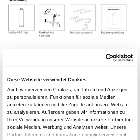
LIEFERUMFANG
Komplettes Befestigungsmaterial
enthalten:
Schrauben, Dübel und Sicherheits-Clips
Diese Webseite verwendet Cookies
werden mitgeliefert – es ist
kein
Auch wir verwenden Cookies, um Inhalte und Anzeigen
zusätzliches Zubehör erforderlich
. 3/8"
zu personalisieren, Funktionen für soziale Medien
Schlauchmaterial ordern Sie bitte separat.
anbieten zu können und die Zugriffe auf unsere Website
zu analysieren. Außerdem geben wir Informationen zu
Ihrer Verwendung unserer Website an unsere Partner für
soziale Medien, Werbung und Analysen weiter. Unsere
ALLES WICHTIGE AUF EINEN
Partner führen diese Informationen möglicherweise mit