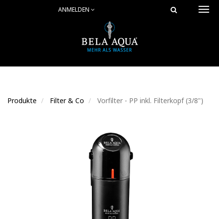
ANMELDEN
Togg
navi
Produkte
Filter & Co
Vorfilter - PP inkl. Filterkopf (3/8")