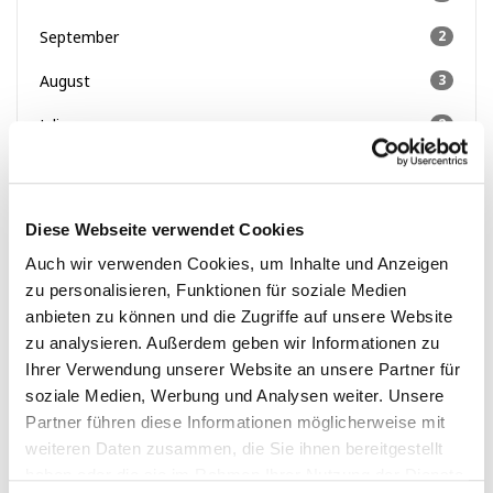
September
2
August
3
Juli
2
Juni
4
Mai
1
Diese Webseite verwendet Cookies
April
2
Auch wir verwenden Cookies, um Inhalte und Anzeigen
zu personalisieren, Funktionen für soziale Medien
März
11
anbieten zu können und die Zugriffe auf unsere Website
zu analysieren. Außerdem geben wir Informationen zu
Februar
3
Ihrer Verwendung unserer Website an unsere Partner für
2021
soziale Medien, Werbung und Analysen weiter. Unsere
November
1
Partner führen diese Informationen möglicherweise mit
weiteren Daten zusammen, die Sie ihnen bereitgestellt
Oktober
1
haben oder die sie im Rahmen Ihrer Nutzung der Dienste