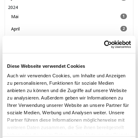
2024
Mai
1
April
2
2023
Dezember
1
Oktober
2
Diese Webseite verwendet Cookies
April
1
Auch wir verwenden Cookies, um Inhalte und Anzeigen
zu personalisieren, Funktionen für soziale Medien
März
3
anbieten zu können und die Zugriffe auf unsere Website
Februar
2
zu analysieren. Außerdem geben wir Informationen zu
Ihrer Verwendung unserer Website an unsere Partner für
2022
soziale Medien, Werbung und Analysen weiter. Unsere
Januar
2
Partner führen diese Informationen möglicherweise mit
November
3
weiteren Daten zusammen, die Sie ihnen bereitgestellt
haben oder die sie im Rahmen Ihrer Nutzung der Dienste