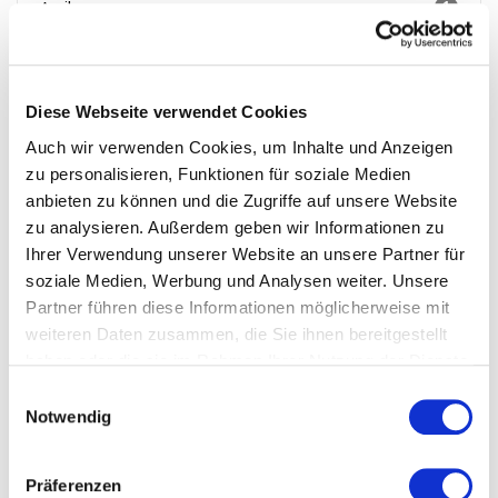
April
1
März
3
Februar
2
Diese Webseite verwendet Cookies
2022
Auch wir verwenden Cookies, um Inhalte und Anzeigen
Januar
2
zu personalisieren, Funktionen für soziale Medien
anbieten zu können und die Zugriffe auf unsere Website
November
3
zu analysieren. Außerdem geben wir Informationen zu
Oktober
3
Ihrer Verwendung unserer Website an unsere Partner für
soziale Medien, Werbung und Analysen weiter. Unsere
September
2
Partner führen diese Informationen möglicherweise mit
weiteren Daten zusammen, die Sie ihnen bereitgestellt
August
3
haben oder die sie im Rahmen Ihrer Nutzung der Dienste
Juli
2
gesammelt haben.
Datenschutzerklärung
Einwilligungsauswahl
Notwendig
Juni
4
Mai
1
Präferenzen