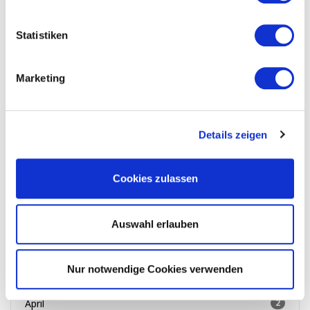
April
2
Statistiken
März
11
Februar
3
Marketing
2021
November
1
Details zeigen
Oktober
1
September
4
Cookies zulassen
August
3
Juli
4
Auswahl erlauben
Juni
3
Nur notwendige Cookies verwenden
Mai
3
April
2