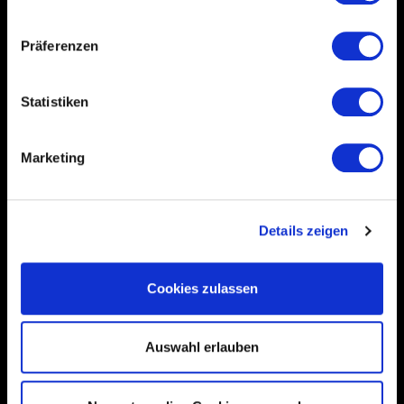
Präferenzen
*Alle Preise inkl. gesetzl. MwSt., zzgl.
Versandkosten
Statistiken
Marketing
SOCIAL MEDIA
Facebook
Instagram
Details zeigen
YouTube
Twitter
Cookies zulassen
Pinterest
Auswahl erlauben
SERVICE & INFO
Filterwechsel Support