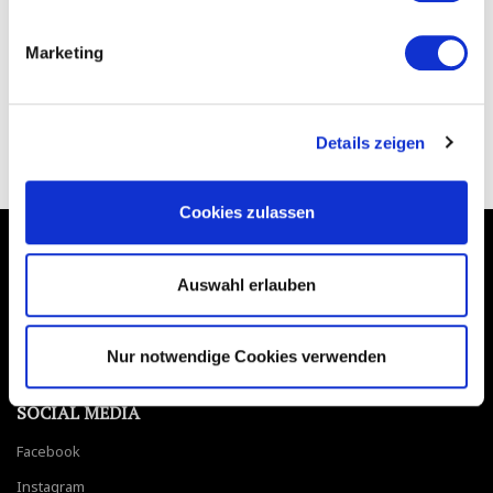
Marketing
Details zeigen
Cookies zulassen
*Alle Preise inkl. gesetzl. MwSt., zzgl.
Versandkosten
Auswahl erlauben
Nur notwendige Cookies verwenden
SOCIAL MEDIA
Facebook
Instagram