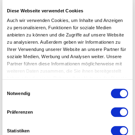
Diese Webseite verwendet Cookies
Auch wir verwenden Cookies, um Inhalte und Anzeigen
zu personalisieren, Funktionen für soziale Medien
anbieten zu können und die Zugriffe auf unsere Website
OSTERLAMM SELBST GEMACHT:
zu analysieren. Außerdem geben wir Informationen zu
Ein süßes, mit Puderzucker bestäubtes Osterlamm darf
Ihrer Verwendung unserer Website an unsere Partner für
traditionell bei einem schönen Oster-Frühstück nicht fehlen.
soziale Medien, Werbung und Analysen weiter. Unsere
Hübsch verpackt ist es auch ein tolles Mitbringsel.
Partner führen diese Informationen möglicherweise mit
weiteren Daten zusammen, die Sie ihnen bereitgestellt
Zum Repzet
haben oder die sie im Rahmen Ihrer Nutzung der Dienste
gesammelt haben.
Datenschutzerklärung
Einwilligungsauswahl
Notwendig
Präferenzen
Statistiken