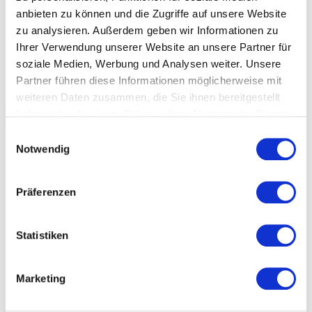
anbieten zu können und die Zugriffe auf unsere Website
zu analysieren. Außerdem geben wir Informationen zu
Rating:
5/5
Ihrer Verwendung unserer Website an unsere Partner für
Ludwig Zanker | Geschäftsführer des Mercedes Autohauses
soziale Medien, Werbung und Analysen weiter. Unsere
Zanker
Partner führen diese Informationen möglicherweise mit
Mehr Nachhaltigkeit
weiteren Daten zusammen, die Sie ihnen bereitgestellt
Wir haben unser komplettes Unternehmen auf Wasserspender
der Firma Bela Aqua umgestellt, mit dieser Lösung sparen wir
haben oder die sie im Rahmen Ihrer Nutzung der Dienste
uns eine Vielzahl an Plastikflaschen
gesammelt haben.
Datenschutzerklärung
Einwilligungsauswahl
Notwendig
Präferenzen
Mehr ...
Statistiken
Fügen Sie eine Bewertung hinzu
Marketing
-