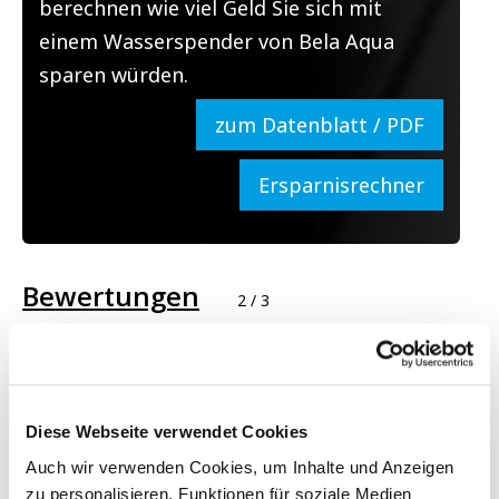
berechnen wie viel Geld Sie sich mit
einem Wasserspender von Bela Aqua
sparen würden.
zum Datenblatt / PDF
Ersparnisrechner
Bewertungen
2
/
3
Rating:
5/5
Hankook Reifen Deutschland GmbH
Wir sind sehr glücklich ...
Wir sind sehr glücklich über unsere 3 neuen Bela Aqua
Diese Webseite verwendet Cookies
Wasserspender! Wir werden das Wasser natürlich auch für
Auch wir verwenden Cookies, um Inhalte und Anzeigen
unsere Kaffeemaschine nutzen, tolle Instalation, keinerlei
Probleme.
zu personalisieren, Funktionen für soziale Medien