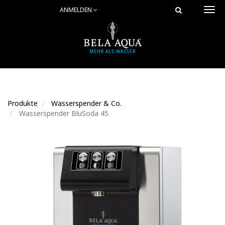
ANMELDEN
Togg
navi
Produkte
Wasserspender & Co.
Wasserspender BluSoda 45