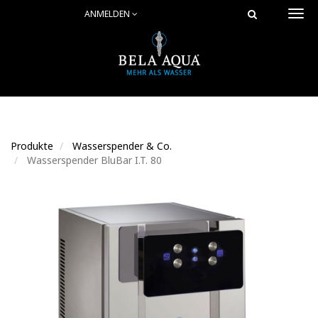
ANMELDEN
Togg
navi
Produkte
Wasserspender & Co.
Wasserspender BluBar I.T. 80