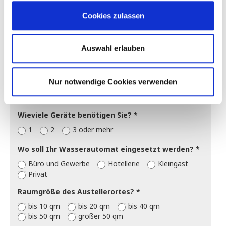
Kauf
Miete, auf 24 Monate
Miete, auf 36 Monate
Miete, auf 48 Monate
Cookies zulassen
Inklusive Wartungsvertrag?
Ja
Nein
Auswahl erlauben
Welche Anzahl von Personen werden den
Wasserspender nutzen?
Nur notwendige Cookies verwenden
Wieviele Geräte benötigen Sie?
1
2
3 oder mehr
Wo soll Ihr Wasserautomat eingesetzt werden?
Büro und Gewerbe
Hotellerie
Kleingast
Privat
Raumgröße des Austellerortes?
bis 10 qm
bis 20 qm
bis 40 qm
bis 50 qm
größer 50 qm