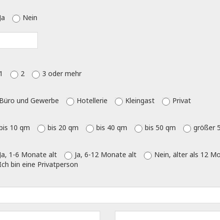
Ja
Nein
1
2
3 oder mehr
Büro und Gewerbe
Hotellerie
Kleingast
Privat
bis 10 qm
bis 20 qm
bis 40 qm
bis 50 qm
größer 
Ja, 1-6 Monate alt
Ja, 6-12 Monate alt
Nein, älter als 12 M
Ich bin eine Privatperson