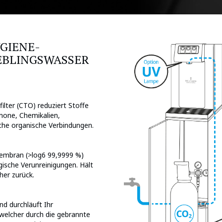
GIENE-
IEBLINGSWASSER
ilter (CTO) reduziert Stoffe
mone, Chemikalien,
iche organische Verbindungen.
nsmembran (>log6 99,9999 %)
gische Verunreinigungen. Hält
her zurück.
nd durchläuft Ihr
welcher durch die gebrannte