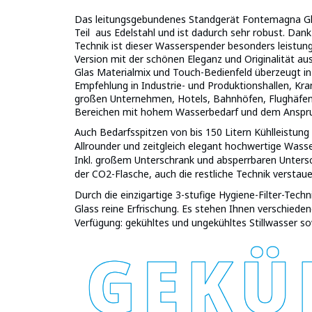
Das leitungsgebundenes Standgerät Fontemagna Gl
Teil aus Edelstahl und ist dadurch sehr robust. Dan
Technik ist dieser Wasserspender besonders leistu
Version mit der schönen Eleganz und Originalität au
Glas Materialmix und Touch-Bedienfeld überzeugt in
Empfehlung in Industrie- und Produktionshallen, Kra
großen Unternehmen, Hotels, Bahnhöfen, Flughäfen
Bereichen mit hohem Wasserbedarf und dem Anspru
Auch Bedarfsspitzen von bis 150 Litern Kühlleistung
Allrounder und zeitgleich elegant hochwertige Was
Inkl. großem Unterschrank und absperrbaren Unters
der CO2-Flasche, auch die restliche Technik verstau
Durch die einzigartige 3-stufige Hygiene-Filter-Tec
Glass reine Erfrischung. Es stehen Ihnen verschiede
Verfügung: gekühltes und ungekühltes Stillwasser 