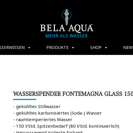
SSERWISSEN
PRODUKTE
SHOP
NEW
WASSERSPENDER FONTEMAGNA GLASS 15
- gekühltes Stillwasser
- gekühltes karbonisiertes (Soda-) Wasser
- raumtemperiertes Wasser
- 150 l/Std. Spitzenbedarf (80 l/Std. kontinuierlich)
- Hervorragend isolierte Eisbank