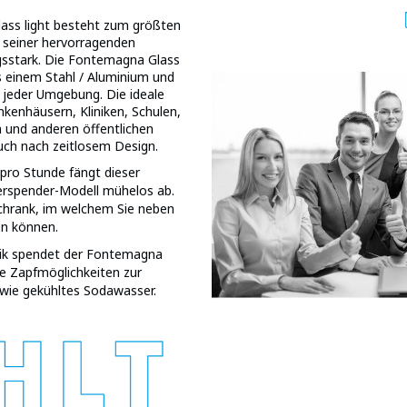
ass light besteht zum größten
k seiner hervorragenden
ngsstark. Die Fontemagna Glass
s einem Stahl / Aluminium und
 jeder Umgebung. Die ideale
nkenhäusern, Kliniken, Schulen,
 und anderen öffentlichen
ch nach zeitlosem Design.
 pro Stunde fängt dieser
serspender-Modell mühelos ab.
chrank, im welchem Sie neben
en können.
hnik spendet der Fontemagna
ne Zapfmöglichkeiten zur
sowie gekühltes Sodawasser.