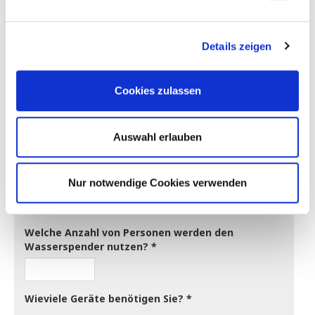
ANFORDERN
Details zeigen
Welche Geräteart bevorzugen Sie?
Tischgerät
Standgerät
Untertisch mit Zapfsäule
Cookies zulassen
Sie können Ihren Wasserspender kaufen oder
mieten!
Auswahl erlauben
Kauf
Miete, auf 24 Monate
Miete, auf 36 Monate
Miete, auf 48 Monate
Nur notwendige Cookies verwenden
Inklusive Wartungsvertrag?
Ja
Nein
Welche Anzahl von Personen werden den
Wasserspender nutzen?
Wieviele Geräte benötigen Sie?