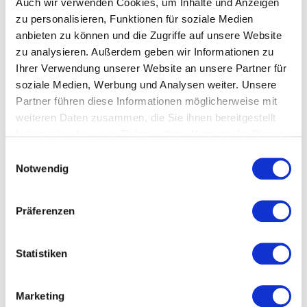
Auch wir verwenden Cookies, um Inhalte und Anzeigen
-
zu personalisieren, Funktionen für soziale Medien
anbieten zu können und die Zugriffe auf unsere Website
zu analysieren. Außerdem geben wir Informationen zu
Ihrer Verwendung unserer Website an unsere Partner für
soziale Medien, Werbung und Analysen weiter. Unsere
Partner führen diese Informationen möglicherweise mit
weiteren Daten zusammen, die Sie ihnen bereitgestellt
haben oder die sie im Rahmen Ihrer Nutzung der Dienste
gesammelt haben.
Datenschutzerklärung
Einwilligungsauswahl
Bewertung senden
Notwendig
Präferenzen
Statistiken
Marketing
KOSTENLOSES ANGEBOT