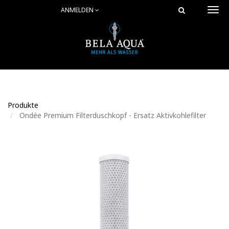
ANMELDEN
Togg
navi
Produkte
Ondée Premium Filterduschkopf - Ersatz Aktivkohlefilter