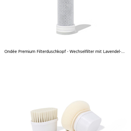
Ondée Premium Filterduschkopf - Wechselfilter mit Lavendel-Duft