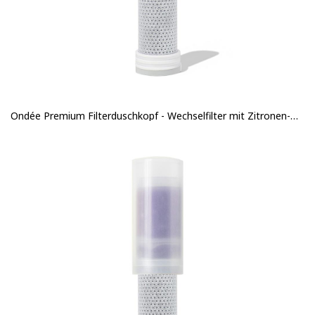
Ondée Premium Filterduschkopf - Wechselfilter mit Zitronen-Duft