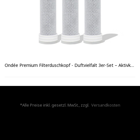
Ondée Premium Filterduschkopf - Duftvielfalt 3er-Set – Aktivkohle, Zitrone & Lavendel Filter
*Alle Preise inkl. gesetzl. MwSt., zzgl.
Versandkosten