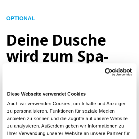
OPTIONAL
Deine Dusche
wird zum Spa-
Moment.
Erleben Sie ein Dusch-Erlebnis der
Diese Webseite verwendet Cookies
besonderen Art:
Auch wir verwenden Cookies, um Inhalte und Anzeigen
Unser Aktivkohlefilter mit Aromafunktion
zu personalisieren, Funktionen für soziale Medien
verwöhnt Körper und Sinne – wahlweise
anbieten zu können und die Zugriffe auf unsere Website
mit
belebender Zitrone
oder
beruhigendem
zu analysieren. Außerdem geben wir Informationen zu
Lavendel.
Ihrer Verwendung unserer Website an unsere Partner für