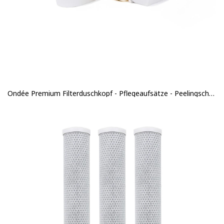
Ondée Premium Filterduschkopf - Pflegeaufsätze - Peelingschwamm & Waschbürste