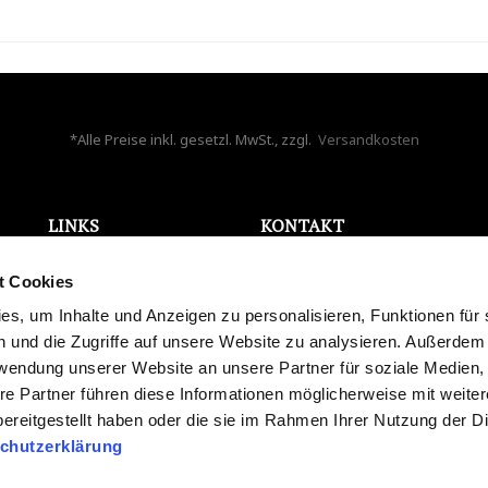
*Alle Preise inkl. gesetzl. MwSt., zzgl.
Versandkosten
LINKS
KONTAKT
ONLINE WIDERRUF
Bela Aqua GmbH
t Cookies
AGB
Holzappelstr. 7
Datenschutz
s, um Inhalte und Anzeigen zu personalisieren, Funktionen für 
86441 Zusmarshausen
Impressum
 und die Zugriffe auf unsere Website zu analysieren. Außerdem
Deutschland
Karriere
rwendung unserer Website an unsere Partner für soziale Medien
info@bela-aqua.de
Blog
re Partner führen diese Informationen möglicherweise mit weite
Widerrufsrecht
ereitgestellt haben oder die sie im Rahmen Ihrer Nutzung der D
Versand und Zahlung
chutzerklärung
Streitschlichtung