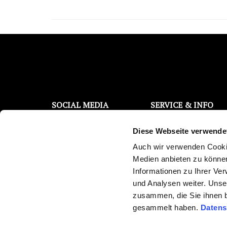
SOCIAL MEDIA
SERVICE & INFO
Filterwechsel Support
Facebook
Diese Webseite verwende
Kontaktanfrage
Instagram
Kostenloser Wassertest
Auch wir verwenden Cookie
YouTube
Trinkwasser Broschüre
Medien anbieten zu können
Reklamations-/
Twitter
Informationen zu Ihrer Ve
Überprüfungsauftrag
und Analysen weiter. Unse
Pinterest
Newsletter abonnieren
zusammen, die Sie ihnen b
Medienberichte
gesammelt haben.
Datens
Ersparnisrechner