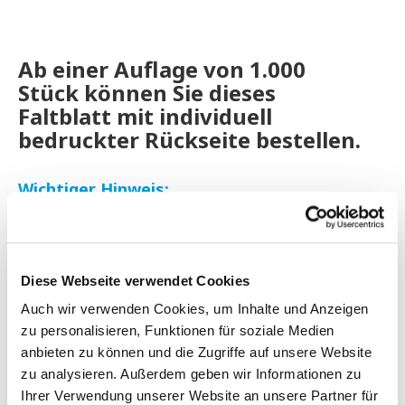
Ab einer Auflage von
1.000
Stück
können Sie dieses
Faltblatt mit individuell
bedruckter Rückseite bestellen.
Wichtiger Hinweis:
Die Produktion erfolgt nach Druckfreigabe
durch den Kunden. Sie erhalten nach der
Bestellung eine Nachricht zur Druckfreigabe
von uns.
Diese Webseite verwendet Cookies
Auch wir verwenden Cookies, um Inhalte und Anzeigen
zu personalisieren, Funktionen für soziale Medien
anbieten zu können und die Zugriffe auf unsere Website
Zum 1.00er Pack
zu analysieren. Außerdem geben wir Informationen zu
Ihrer Verwendung unserer Website an unsere Partner für
Zum 2.500er Pack