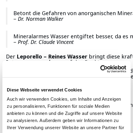
Betont die Gefahren von anorganischen Miner
–
Dr. Norman Walker
Mineralarmes Wasser entgiftet besser, da es
–
Prof. Dr. Claude Vincent
Der
Leporello – Reines Wasser
bringt diese kra
Interessensweckung
auf den Punkt.
Ideal als auffälliges Give-away, für Info-Stände o
Aufmerksamkeit, Gesprächsstoff und nachhaltige
Details:
Diese Webseite verwendet Cookies
Super kompaktes Leporello-Format
Inhalt: 5.000 Stück
Auch wir verwenden Cookies, um Inhalte und Anzeigen
Rückseite individuell mit Ihren Kontaktdate
zu personalisieren, Funktionen für soziale Medien
Klein im Format. Sehr groß in der Wirkung.
anbieten zu können und die Zugriffe auf unsere Website
zu analysieren. Außerdem geben wir Informationen zu
Ihrer Verwendung unserer Website an unsere Partner für