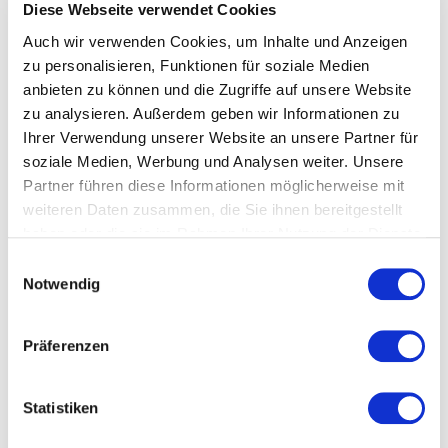
Fügen Sie eine Bewertung hinzu
Diese Webseite verwendet Cookies
Auch wir verwenden Cookies, um Inhalte und Anzeigen
zu personalisieren, Funktionen für soziale Medien
-
anbieten zu können und die Zugriffe auf unsere Website
zu analysieren. Außerdem geben wir Informationen zu
Ihrer Verwendung unserer Website an unsere Partner für
soziale Medien, Werbung und Analysen weiter. Unsere
Partner führen diese Informationen möglicherweise mit
weiteren Daten zusammen, die Sie ihnen bereitgestellt
haben oder die sie im Rahmen Ihrer Nutzung der Dienste
gesammelt haben.
Datenschutzerklärung
Einwilligungsauswahl
Bewertung senden
Notwendig
Präferenzen
ZURÜCK
Statistiken