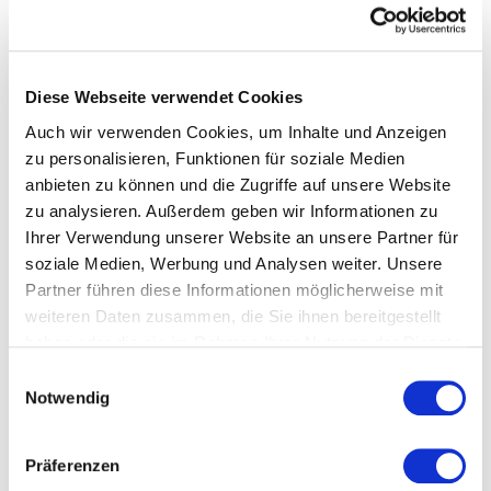
Hinweis zu diesem Artikel: Geben Sie Ihre gewünschte
Meteranzahl an. Indem Sie auf das "+" Symbol bei Menge
klicken! Beispiel: Sie möchten 5 Meter von diesem Schlauch,
somit klicken sie solange auf das blaue "+" Symbol bis die 5
steht, somit erhalten Sie 5 Meter am Stück.
Diese Webseite verwendet Cookies
Auch wir verwenden Cookies, um Inhalte und Anzeigen
zu personalisieren, Funktionen für soziale Medien
Meterware Osmose Schlauch Umkehrosmose Kühlschrank
etc. Standard 1/4"
anbieten zu können und die Zugriffe auf unsere Website
zu analysieren. Außerdem geben wir Informationen zu
Passend für
Osmoseanlage Bela Aqua Evolution
Ihrer Verwendung unserer Website an unsere Partner für
soziale Medien, Werbung und Analysen weiter. Unsere
Partner führen diese Informationen möglicherweise mit
Fügen Sie eine Bewertung hinzu
weiteren Daten zusammen, die Sie ihnen bereitgestellt
haben oder die sie im Rahmen Ihrer Nutzung der Dienste
gesammelt haben.
Datenschutzerklärung
-
Einwilligungsauswahl
Notwendig
Präferenzen