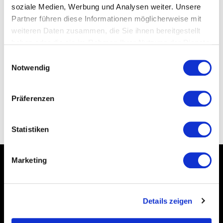
soziale Medien, Werbung und Analysen weiter. Unsere
Partner führen diese Informationen möglicherweise mit
weiteren Daten zusammen, die Sie ihnen bereitgestellt
haben oder die sie im Rahmen Ihrer Nutzung der Dienste
Bewertung senden
gesammelt haben.
Datenschutzerklärung
Einwilligungsauswahl
Notwendig
Präferenzen
ZURÜCK
Statistiken
Marketing
*Alle Preise inkl. gesetzl. MwSt., zzgl.
Versandkosten
Details zeigen