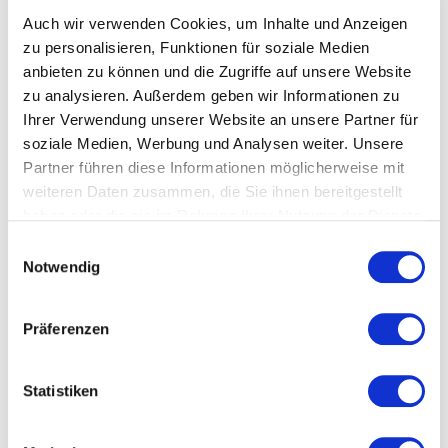
verstellbar auf "normal" und Brausestrahl
Auch wir verwenden Cookies, um Inhalte und Anzeigen
zu personalisieren, Funktionen für soziale Medien
sehr massive Qualität
anbieten zu können und die Zugriffe auf unsere Website
zu analysieren. Außerdem geben wir Informationen zu
flexible Anschlussschläuche
Ihrer Verwendung unserer Website an unsere Partner für
separater, getrennt geführter Auslauf für
soziale Medien, Werbung und Analysen weiter. Unsere
gefiltertes Trinkwasser
Partner führen diese Informationen möglicherweise mit
weiteren Daten zusammen, die Sie ihnen bereitgestellt
getrennt regelbar per Stück
haben oder die sie im Rahmen Ihrer Nutzung der Dienste
Einhebelmischer für den Brausestrahl
gesammelt haben.
Datenschutzerklärung
Einwilligungsauswahl
Notwendig
top-modernes Design
hergestellt in West-Europa
Präferenzen
Keramik-Ventile
inkl. komplettem Anschlussmaterial
Statistiken