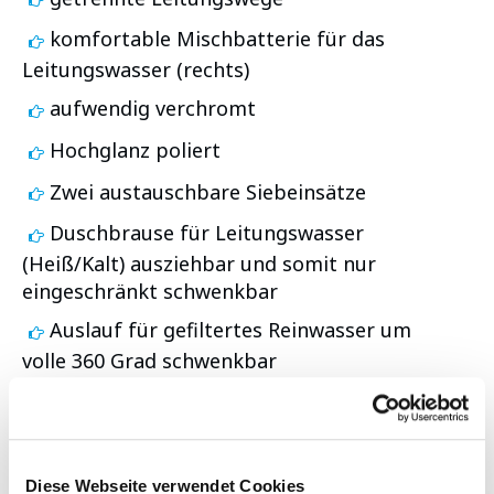
komfortable Mischbatterie für das
Leitungswasser (rechts)
aufwendig verchromt
Hochglanz poliert
Zwei austauschbare Siebeinsätze
Duschbrause für Leitungswasser
(Heiß/Kalt) ausziehbar und somit nur
eingeschränkt schwenkbar
Auslauf für gefiltertes Reinwasser um
volle 360 Grad schwenkbar
keine weitere Bohrung notwendig
einfachste Selbstmontage
verstellbare Pendelbrause
Diese Webseite verwendet Cookies