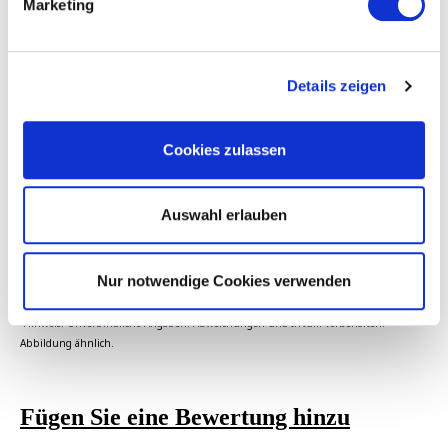
Marketing
Sie möchten diesen Wasserhahn an die
Bela Aqua OBLIGE
anschließen? Dann ordern Sie gleich den passenden
Verbinder mit.
Details zeigen
Hier geht's zum passenden Produkt
Cookies zulassen
Sie möchten diesen Wasserhahn an die
Bela Aqua
EVOLUTION
anschließen? Dann ordern Sie gleich den
passenden Verbinder mit.
Auswahl erlauben
Hier geht's zum passenden Produkt
Nur notwendige Cookies verwenden
Hinweis: Unverbindliche Angaben. Abweichungen und Irrtum vorbehalten.
Abbildung ähnlich.
Fügen Sie eine Bewertung hinzu