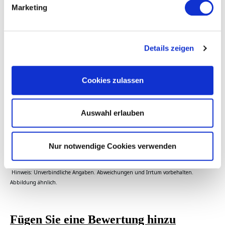
Marketing
Sie möchten diesen Wasserhahn an die
Bela Aqua OBLIGE
anschließen? Dann ordern Sie gleich den passenden
Verbinder mit.
Details zeigen
Hier geht's zum passenden Produkt
Cookies zulassen
Sie möchten diesen Wasserhahn an die
Bela Aqua
EVOLUTION
anschließen? Dann ordern Sie gleich den
Auswahl erlauben
passenden Verbinder mit.
Hier geht's zum passenden Produkt
Nur notwendige Cookies verwenden
Hinweis: Unverbindliche Angaben. Abweichungen und Irrtum vorbehalten.
Abbildung ähnlich.
Fügen Sie eine Bewertung hinzu