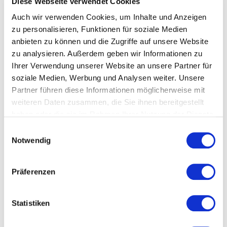
Diese Webseite verwendet Cookies
verstellbare Pendelbrause
Auch wir verwenden Cookies, um Inhalte und Anzeigen
verstellbar auf "normal" und Brausestrahl
zu personalisieren, Funktionen für soziale Medien
sehr massive Qualität
anbieten zu können und die Zugriffe auf unsere Website
zu analysieren. Außerdem geben wir Informationen zu
flexible Anschlussschläuche
Ihrer Verwendung unserer Website an unsere Partner für
soziale Medien, Werbung und Analysen weiter. Unsere
separater, getrennt geführter Auslauf für
Partner führen diese Informationen möglicherweise mit
gefiltertes Trinkwasser
weiteren Daten zusammen, die Sie ihnen bereitgestellt
getrennt regelbar per Stück
haben oder die sie im Rahmen Ihrer Nutzung der Dienste
gesammelt haben.
Datenschutzerklärung
Einwilligungsauswahl
Einhebelmischer für den Brausestrahl
Notwendig
top-modernes Design
hergestellt in West-Europa
Präferenzen
Keramik-Ventile
Statistiken
inkl. komplettem Anschlussmaterial