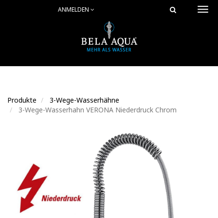
ANMELDEN
Togg
navi
Produkte
3-Wege-Wasserhähne
3-Wege-Wasserhahn VERONA Niederdruck Chrom