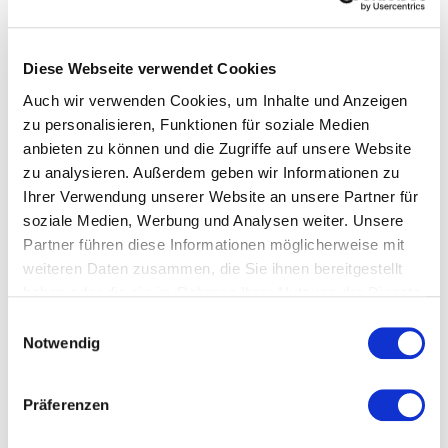
1x CO2 Druckminderer mit Manometer und
1x 1/4"x1/4" Steckverbinder
Diese Webseite verwendet Cookies
Auch wir verwenden Cookies, um Inhalte und Anzeigen
zu personalisieren, Funktionen für soziale Medien
Fügen Sie eine Bewertung hinzu
anbieten zu können und die Zugriffe auf unsere Website
zu analysieren. Außerdem geben wir Informationen zu
-
Ihrer Verwendung unserer Website an unsere Partner für
soziale Medien, Werbung und Analysen weiter. Unsere
Partner führen diese Informationen möglicherweise mit
weiteren Daten zusammen, die Sie ihnen bereitgestellt
haben oder die sie im Rahmen Ihrer Nutzung der Dienste
gesammelt haben.
Datenschutzerklärung
Einwilligungsauswahl
Notwendig
Bewertung senden
Präferenzen