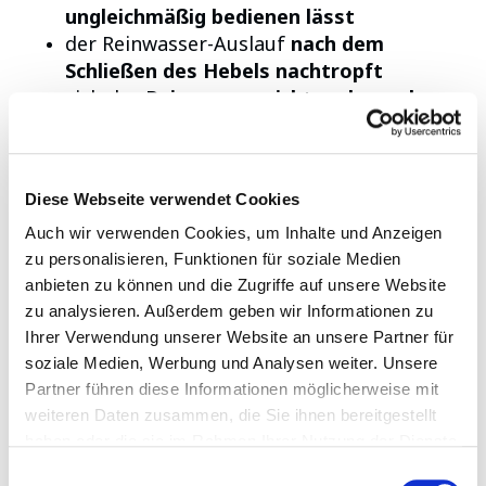
ungleichmäßig bedienen lässt
der Reinwasser-Auslauf
nach dem
Schließen des Hebels nachtropft
sich das
Reinwasser nicht mehr sauber
regulieren lässt
der Wasserhahn im
Reinwasserbetrieb
nicht mehr vollständig schließt
Diese Webseite verwendet Cookies
der
Reinwasserhebel mechanische
Abnutzung
zeigt
Auch wir verwenden Cookies, um Inhalte und Anzeigen
zu personalisieren, Funktionen für soziale Medien
Mit einem neuen Reinwasserventil lässt sich
anbieten zu können und die Zugriffe auf unsere Website
die
ursprüngliche Funktion Ihres RIMINI 3-
zu analysieren. Außerdem geben wir Informationen zu
Wege-Wasserhahns schnell
Ihrer Verwendung unserer Website an unsere Partner für
wiederherstellen
.
soziale Medien, Werbung und Analysen weiter. Unsere
Partner führen diese Informationen möglicherweise mit
weiteren Daten zusammen, die Sie ihnen bereitgestellt
WICHTIGER HINWEIS ZUR
haben oder die sie im Rahmen Ihrer Nutzung der Dienste
KOMPATIBILITÄT
gesammelt haben.
Datenschutzerklärung
Einwilligungsauswahl