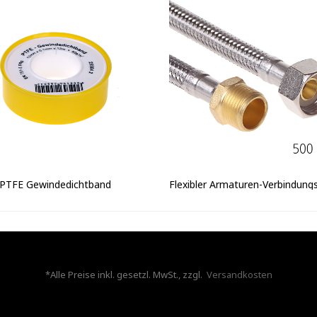
PTFE Gewindedichtband
*Alle Preise inkl. gesetzl. MwSt., zzgl.
Versandkosten