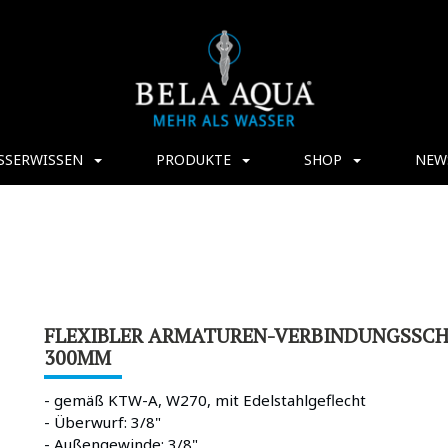
SSERWISSEN
PRODUKTE
SHOP
NEW
FLEXIBLER ARMATUREN-VERBINDUNGSSCHL
300MM
- gemäß KTW-A, W270, mit Edelstahlgeflecht
- Überwurf: 3/8"
- Außengewinde: 3/8"