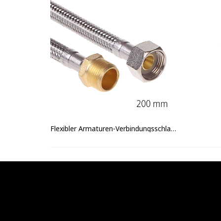
Flexibler Armaturen-Verbindungsschlauch IG/AG 3/8" x 200mm