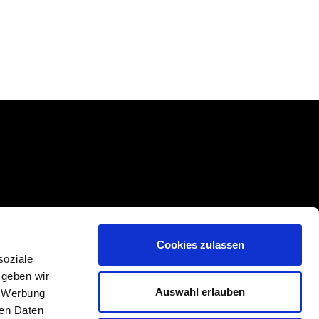
Cookies zulassen
soziale
 geben wir
Auswahl erlauben
, Werbung
ren Daten