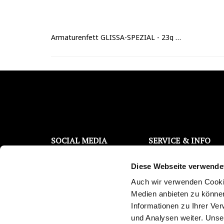
Armaturenfett GLISSA-SPEZIAL - 23g Tube
SOCIAL MEDIA
SERVICE & INFO
Filterwechsel Support
Facebook
Diese Webseite verwende
Kontaktanfrage
Instagram
Kostenloser Wassertest
Auch wir verwenden Cookie
YouTube
Trinkwasser Broschüre
Medien anbieten zu können
Reklamations-/
Twitter
Informationen zu Ihrer Ve
Überprüfungsauftrag
und Analysen weiter. Unse
Pinterest
Newsletter abonnieren