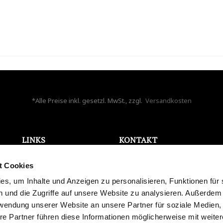
*Alle Preise inkl. gesetzl. MwSt., zzgl.
Versandkosten
LINKS
KONTAKT
ONLINE WIDERRUF
Bela Aqua GmbH
t Cookies
AGB
Holzappelstr. 7
Datenschutz
s, um Inhalte und Anzeigen zu personalisieren, Funktionen für 
86441 Zusmarshausen
Impressum
 und die Zugriffe auf unsere Website zu analysieren. Außerdem
Deutschland
Karriere
rwendung unserer Website an unsere Partner für soziale Medien
info@bela-aqua.de
Blog
re Partner führen diese Informationen möglicherweise mit weite