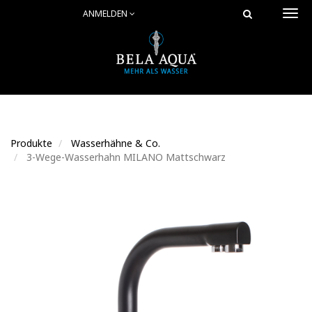
ANMELDEN
Togg
navi
Produkte
Wasserhähne & Co.
3-Wege-Wasserhahn MILANO Mattschwarz