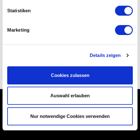
Faltblättern der Bela Aqua GmbH
Statistiken
zur effizienten Leadgenerierung.
Marketing
Details zeigen
ES IST KEIN PRODUKT VORHANDEN.
Cookies zulassen
Auswahl erlauben
*Alle Preise inkl. gesetzl. MwSt., zzgl.
Versandkosten
Nur notwendige Cookies verwenden