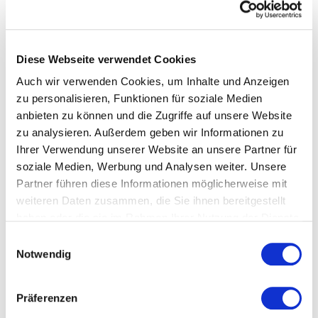
Empfehlungsprogramm
Flyer / Faltblätter
Diese Webseite verwendet Cookies
Messeartikel
Auch wir verwenden Cookies, um Inhalte und Anzeigen
zu personalisieren, Funktionen für soziale Medien
Set-Artikel
anbieten zu können und die Zugriffe auf unsere Website
Textilien
zu analysieren. Außerdem geben wir Informationen zu
Ihrer Verwendung unserer Website an unsere Partner für
Broschüren
soziale Medien, Werbung und Analysen weiter. Unsere
Partner führen diese Informationen möglicherweise mit
Filter & Co
weiteren Daten zusammen, die Sie ihnen bereitgestellt
haben oder die sie im Rahmen Ihrer Nutzung der Dienste
Einzelteile & Co.
gesammelt haben.
Datenschutzerklärung
Einwilligungsauswahl
Duschfilter
Notwendig
Hier finden Sie eine große Auswahl
Präferenzen
an professionellen Flyern und