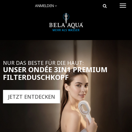
ANMELDEN
Togg
navi
NUR DAS BESTE FÜR DIE HAUT:
UNSER ONDÉE 3IN1 PREMIUM
FILTERDUSCHKOPF
JETZT ENTDECKEN