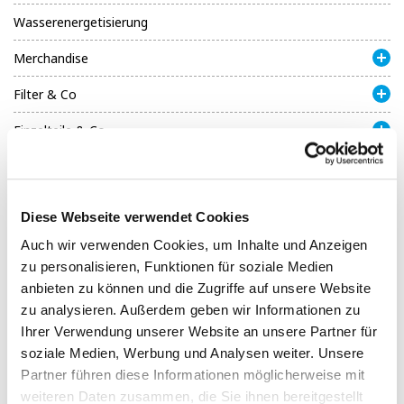
Wasserenergetisierung
Merchandise
Filter & Co
Einzelteile & Co.
Duschfilter
Diese Webseite verwendet Cookies
WASSERHÄHNE /
Auch wir verwenden Cookies, um Inhalte und Anzeigen
KÜCHENARMATUREN & CO. - FÜR
zu personalisieren, Funktionen für soziale Medien
OMOSEANLAGEN
anbieten zu können und die Zugriffe auf unsere Website
zu analysieren. Außerdem geben wir Informationen zu
Ihrer Verwendung unserer Website an unsere Partner für
Wasserarmaturen / Wasserhähne für Osmoseanlagen ganz
nach Ihren Vorstellungen - verschiedene Ausführungen &
soziale Medien, Werbung und Analysen weiter. Unsere
Stilrichtungen. Überzeugen Sie sich hier selbst von unserer
Partner führen diese Informationen möglicherweise mit
Vielfalt im Shop mit Bela Aqua 1A-Markenqualität!
weiteren Daten zusammen, die Sie ihnen bereitgestellt