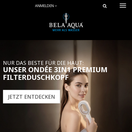
ANMELDEN
Togg
navi
NUR DAS BESTE FÜR DIE HAUT:
UNSER ONDÉE 3IN1 PREMIUM
FILTERDUSCHKOPF
JETZT ENTDECKEN