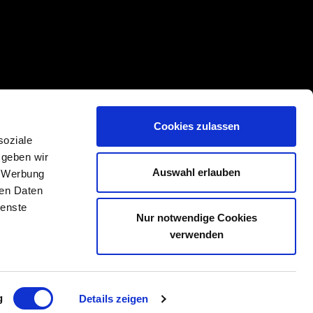
Cookies zulassen
soziale
 geben wir
Auswahl erlauben
, Werbung
ren Daten
ienste
Nur notwendige Cookies
verwenden
g
Details zeigen