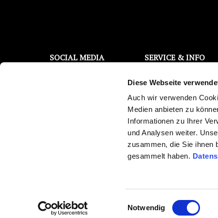
SOCIAL MEDIA
SERVICE & INFO
Filterwechsel Support
Facebook
Diese Webseite verwende
Kontaktanfrage
Instagram
Kostenloser Wassertest
Auch wir verwenden Cookie
YouTube
Trinkwasser Broschüre
Medien anbieten zu können
Reklamations-/
Twitter
Informationen zu Ihrer Ve
Überprüfungsauftrag
und Analysen weiter. Unse
Pinterest
Newsletter abonnieren
zusammen, die Sie ihnen b
Medienberichte
gesammelt haben.
Datens
Ersparnisrechner
Einwilligungsauswahl
Copyright ©
Bela Aqua GmbH
. All Rights Reserved.
Notwendig