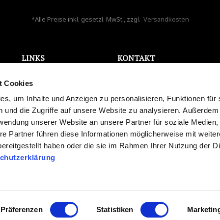
*Alle Preise inkl. gesetzl. MwSt., zzgl.
Versandkosten
LINKS
KONTAKT
ONLINE WIDERRUF
Bela Aqua GmbH
t Cookies
AGB
Holzappelstr. 7
Datenschutz
s, um Inhalte und Anzeigen zu personalisieren, Funktionen für 
86441 Zusmarshausen
Impressum
 und die Zugriffe auf unsere Website zu analysieren. Außerdem
Deutschland
Karriere
rwendung unserer Website an unsere Partner für soziale Medien
info@bela-aqua.de
Blog
re Partner führen diese Informationen möglicherweise mit weite
Widerrufsrecht
ereitgestellt haben oder die sie im Rahmen Ihrer Nutzung der D
Versand und Zahlung
chutzerklärung
Streitschlichtung
Batteriegesetz
Präferenzen
Statistiken
Marketin